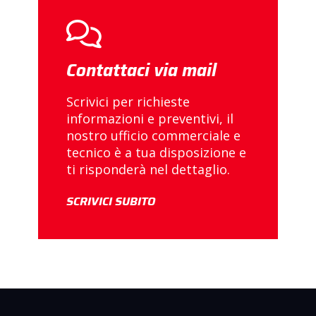
Contattaci via mail
Scrivici per richieste
informazioni e preventivi, il
nostro ufficio commerciale e
tecnico è a tua disposizione e
ti risponderà nel dettaglio.
SCRIVICI SUBITO